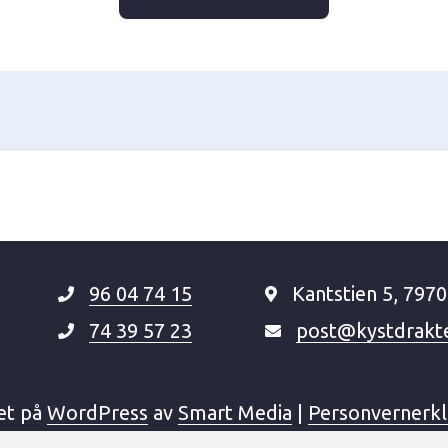
96 04 74 15
Kantstien 5, 7970
74 39 57 23
post@kystdrakt
et på
WordPress
av
Smart Media
|
Personvernerk