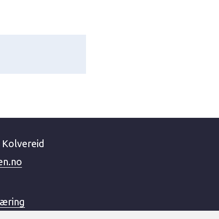
 Kolvereid
en.no
læring